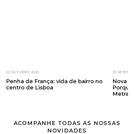
02 OUTUBRO, 2025
30 SETEMBR
Penha de França: vida de bairro no
Nova er
centro de Lisboa
Porque 
Metra
ACOMPANHE TODAS AS NOSSAS
NOVIDADES